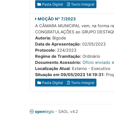
Pasta Digital
Texto Integral
MOÇÃO Nº 7/2023
A CÂMARA MUNICIPAL vem, na forma regi
CONGRATULAÇÕES ao GRUPO DESTAQUE pe
Autoria:
Bigode
Data de Apresentação:
02/05/2023
Protocolo:
224/2023
Regime de Tramitação:
Ordinário
Documento Acessório:
Ofício enviado 
Localização Atual:
Externo - Executivo
Situação em 09/05/2023 14:19:31:
Prop
Pasta Digital
Texto Integral
open
legis
- SAGL v4.2